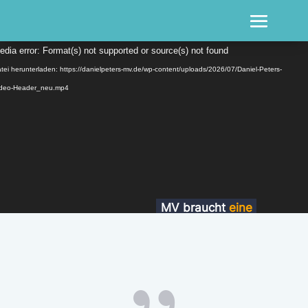
Video-
edia error: Format(s) not supported or source(s) not found
Player
tei herunterladen: https://danielpeters-mv.de/wp-content/uploads/2026/07/Daniel-Peters-
ideo-Header_neu.mp4
MV braucht
eine
starke Mitte.
{