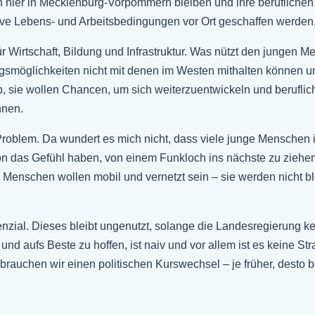
ier in Mecklenburg-Vorpommern bleiben und ihre beruflichen u
ive Lebens- und Arbeitsbedingungen vor Ort geschaffen werden
ür Wirtschaft, Bildung und Infrastruktur. Was nützt den jungen
gsmöglichkeiten nicht mit denen im Westen mithalten können und
 sie wollen Chancen, um sich weiterzuentwickeln und beruflich
nnen.
 Problem. Da wundert es mich nicht, dass viele junge Menschen 
n das Gefühl haben, von einem Funkloch ins nächste zu zie
enschen wollen mobil und vernetzt sein – sie werden nicht ble
ial. Dieses bleibt ungenutzt, solange die Landesregierung k
d aufs Beste zu hoffen, ist naiv und vor allem ist es keine S
brauchen wir einen politischen Kurswechsel – je früher, desto b