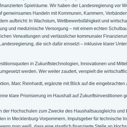
tfinanzierten Spielräume. Wir haben der Landesregierung vor 
 auf gemeinsames Handeln mit Kommunen, Kammern, Verbänden 
ondern aufbricht: In Wachstum, Wettbewerbsfähigkeit und wirtschaf
rschung und medizinische Versorgung – mit einem echten Schulba
ntlichen Verwaltungen und verlässlicher kommunaler Finanzierun
andesregierung, die sich dafür einsetzt – inklusive klarer U
titionsquoten in Zukunftstechnologien, Innovationen und Mittel
umgesetzt werden. Wer weiter zaudert, verspielt die wirtschaftl
tion, Marc Reinhardt, ergänzte mit Blick auf die eingebracht
ne klare Priorisierung im Haushalt auf Zukunftsinvestitionen ge
en der Hochschulen zum Zwecke des Haushaltsausgleichs und 
hulen in Mecklenburg-Vorpommern, Impulsgeber für technische 
, wenn man weiß, dass eine staatlich finanzierte Stelle an Hochs