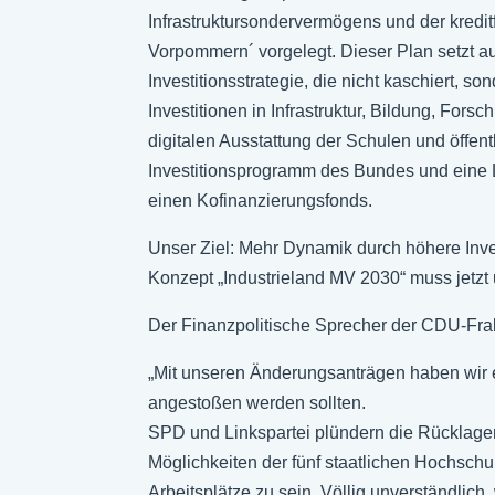
Infrastruktursondervermögens und der kredi
Vorpommern´ vorgelegt. Dieser Plan setzt
Investitionsstrategie, die nicht kaschiert, s
Investitionen in Infrastruktur, Bildung, Fo
digitalen Ausstattung der Schulen und öffe
Investitionsprogramm des Bundes und eine L
einen Kofinanzierungsfonds.
Unser Ziel: Mehr Dynamik durch höhere Inves
Konzept „Industrieland MV 2030“ muss jetzt 
Der Finanzpolitische Sprecher der CDU-Frak
„Mit unseren Änderungsanträgen haben wir ei
angestoßen werden sollten.
SPD und Linkspartei plündern die Rücklag
Möglichkeiten der fünf staatlichen Hochsc
Arbeitsplätze zu sein. Völlig unverständlich