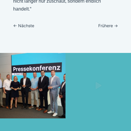
nicht länger nur zuschaut, sondern endlich
handelt.“
←
Nächste
Frühere
→