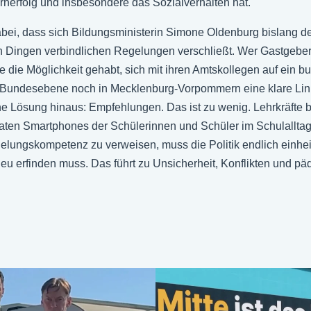
rnerfolg und insbesondere das Sozialverhalten hat.
 dabei, dass sich Bildungsministerin Simone Oldenburg bislan
en Dingen verbindlichen Regelungen verschließt. Wer Gastgeber 
e die Möglichkeit gehabt, sich mit ihren Amtskollegen auf ein
f Bundesebene noch in Mecklenburg-Vorpommern eine klare Linie
he Lösung hinaus: Empfehlungen. Das ist zu wenig. Lehrkräfte b
en Smartphones der Schülerinnen und Schüler im Schulalltag. 
gelungskompetenz zu verweisen, muss die Politik endlich einh
eu erfinden muss. Das führt zu Unsicherheit, Konflikten und päd