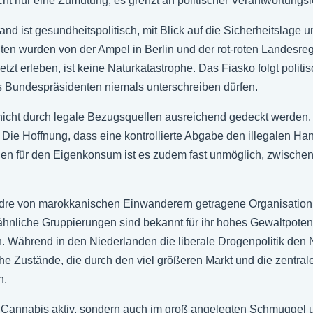
nicht nur eine Zumutung, es grenzt an politischer Verantwortungsl
d ist gesundheitspolitisch, mit Blick auf die Sicherheitslage u
en wurden von der Ampel in Berlin und der rot-roten Landesreg
etzt erleben, ist keine Naturkatastrophe. Das Fiasko folgt pol
s Bundespräsidenten niemals unterschreiben dürfen.
icht durch legale Bezugsquellen ausreichend gedeckt werden. 
 Die Hoffnung, dass eine kontrollierte Abgabe den illegalen Han
engen für den Eigenkonsum ist es zudem fast unmöglich, zwisc
ndre von marokkanischen Einwanderern getragene Organisation,
nliche Gruppierungen sind bekannt für ihr hohes Gewaltpotent
 Während in den Niederlanden die liberale Drogenpolitik den 
che Zustände, die durch den viel größeren Markt und die zentra
n.
mit Cannabis aktiv, sondern auch im groß angelegten Schmuggel