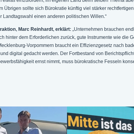
m etwas einzufordern, im eigenen Land beim selben Thema aber
Übrigen sollte sich Bürokratie künftig viel stärker rechtfertig
r Landtagswahl einen anderen politischen Willen.“
aktion, Marc Reinhardt, erklärt:
„Unternehmen brauchen endl
ich hinter dem Erforderlichen zurück, gute Instrumente wie die
Mecklenburg-Vorpommern braucht ein Effizienzgesetz nach bad
und digital gedacht werden. Der Fortbestand von Berichtspflich
werbsfähigkeit ernst nimmt, muss bürokratische Fesseln konse