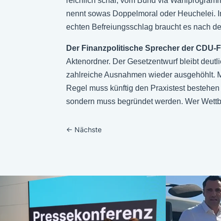
reichlich schal, vom Bund via Wahlprogram
nennt sowas Doppelmoral oder Heuchelei. Im 
echten Befreiungsschlag braucht es nach de
Der Finanzpolitische Sprecher der CDU-Fr
Aktenordner. Der Gesetzentwurf bleibt deutl
zahlreiche Ausnahmen wieder ausgehöhlt. 
Regel muss künftig den Praxistest bestehen 
sondern muss begründet werden. Wer Wettbe
←
Nächste