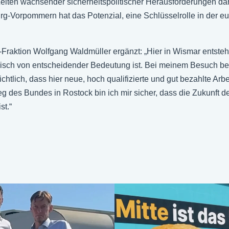
eiten wachsender sicherheitspolitischer Herausforderungen da
g-Vorpommern hat das Potenzial, eine Schlüsselrolle in der eu
raktion Wolfgang Waldmüller ergänzt: „Hier in Wismar entsteht e
tegisch von entscheidender Bedeutung ist. Bei meinem Besuch be
chtlich, dass hier neue, hoch qualifizierte und gut bezahlte Ar
g des Bundes in Rostock bin ich mir sicher, dass die Zukunft d
st.“