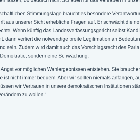
en lassen, ob dadurch nicht Schaden für das Vertrauen in unser
llschaftlichen Stimmungslage braucht es besondere Verantwort
t aus unserer Sicht erhebliche Fragen auf. Er schwächt die n
echte. Wenn künftig das Landesverfassungsgericht selbst Kand
t, dann verliert die notwendige breite Legitimation an Bedeutu
and sein. Zudem wird damit auch das Vorschlagsrecht des Parla
n Demokratie, sondern eine Schwächung.
Angst vor möglichen Wahlergebnissen entstehen. Sie brauchen 
 ist nicht immer bequem. Aber wir sollten niemals anfangen, a
sen wir Vertrauen in unsere demokratischen Institutionen stä
g verändern zu wollen.“