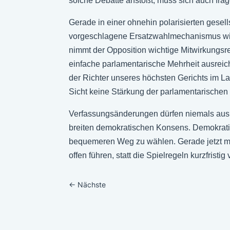
solche Debatte anstößt, muss sich auch frag
Gerade in einer ohnehin polarisierten gese
vorgeschlagene Ersatzwahlmechanismus wirf
nimmt der Opposition wichtige Mitwirkungsr
einfache parlamentarische Mehrheit ausreich
der Richter unseres höchsten Gerichts im L
Sicht keine Stärkung der parlamentarische
Verfassungsänderungen dürfen niemals aus 
breiten demokratischen Konsens. Demokratie
bequemeren Weg zu wählen. Gerade jetzt müs
offen führen, statt die Spielregeln kurzfristi
←
Nächste