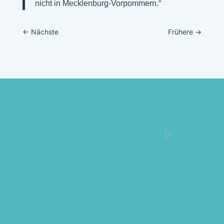
nicht in Mecklenburg-Vorpommern.“
←
Nächste
Frühere
→