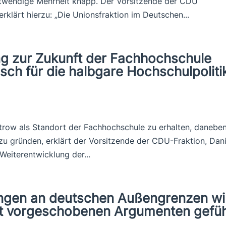
otwendige Mehrheit knapp. Der Vorsitzende der CDU
lärt hierzu: „Die Unionsfraktion im Deutschen...
ng zur Zukunft der Fachhochschule
ch für die halbgare Hochschulpoliti
trow als Standort der Fachhochschule zu erhalten, danebe
u gründen, erklärt der Vorsitzende der CDU-Fraktion, Dani
 Weiterentwicklung der...
ngen an deutschen Außengrenzen wi
 vorgeschobenen Argumenten gefüh