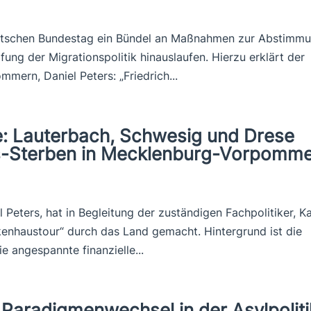
eutschen Bundestag ein Bündel an Maßnahmen zur Abstimm
rfung der Migrationspolitik hinauslaufen. Hierzu erklärt der
ern, Daniel Peters: „Friedrich...
e: Lauterbach, Schwesig und Drese
s-Sterben in Mecklenburg-Vorpomm
Peters, hat in Begleitung der zuständigen Fachpolitiker, K
kenhaustour“ durch das Land gemacht. Hintergrund ist die
 angespannte finanzielle...
Paradigmenwechsel in der Asylpoliti