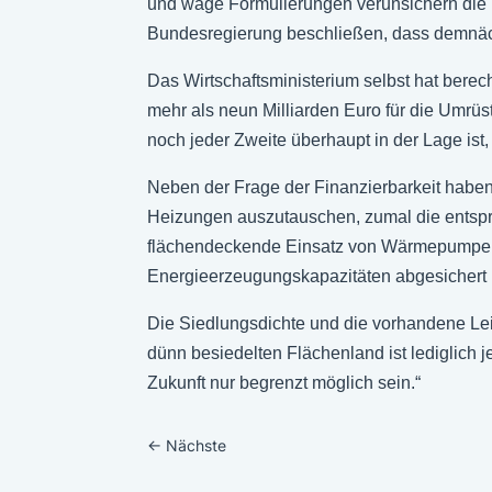
und wage Formulierungen verunsichern die 
Bundesregierung beschließen, dass demnäch
Das Wirtschaftsministerium selbst hat berec
mehr als neun Milliarden Euro für die Umrüs
noch jeder Zweite überhaupt in der Lage ist
Neben der Frage der Finanzierbarkeit haben 
Heizungen auszutauschen, zumal die entsp
flächendeckende Einsatz von Wärmepumpen 
Energieerzeugungskapazitäten abgesichert i
Die Siedlungsdichte und die vorhandene Leit
dünn besiedelten Flächenland ist lediglich 
Zukunft nur begrenzt möglich sein.“
←
Nächste