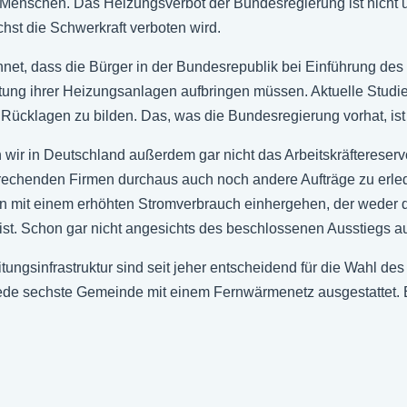
Menschen. Das Heizungsverbot der Bundesregierung ist nicht 
st die Schwerkraft verboten wird.
hnet, dass die Bürger in der Bundesrepublik bei Einführung des
tung ihrer Heizungsanlagen aufbringen müssen. Aktuelle Studie
, Rücklagen zu bilden. Das, was die Bundesregierung vorhat, is
wir in Deutschland außerdem gar nicht das Arbeitskräftereservoi
rechenden Firmen durchaus auch noch andere Aufträge zu erle
mit einem erhöhten Stromverbrauch einhergehen, der weder d
st. Schon gar nicht angesichts des beschlossenen Ausstiegs a
ungsinfrastruktur sind seit jeher entscheidend für die Wahl de
jede sechste Gemeinde mit einem Fernwärmenetz ausgestattet. E